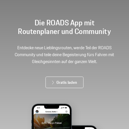
Die ROADS App mit
Routenplaner und Community
Entdecke neue Lieblingsrouten, werde Teil der ROADS
Community und teile deine Begeisterung fürs Fahren mit
Gleichgesinnten auf der ganzen Welt.
Gratis laden