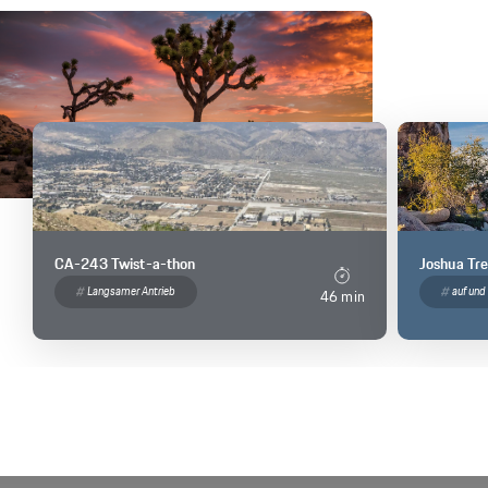
CA-243 Twist-a-thon
Joshua Tre
Langsamer Antrieb
auf und
46 min