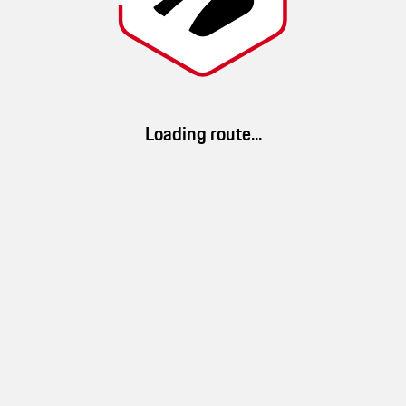
drogowa z serii Swiss Roads szwajcarskiego Porsche Newsroom z
lokalnymi legendami, wizją i tradycją łączy oba te elementy.Etap 1:
Altdorf - Przełęcz Klausen - GlarusEtap 2: Glarus - Lake WalenEtap 3:
Walensee - Säntis - Appenzell911 Carrera GTS: zużycie paliwa łącznie
(WLTP) 11,4 - 10,4 l/100 km, emisja CO₂ łącznie (WLTP) 258 - 236
g/km
Loading route...
Images
App Download
Download ROADS. Discover millions of routes and a brand-new driving
experience.
This route was created by
Porsche