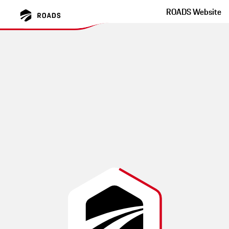
ROADS Website
Swiss Roads: Von Tell bis
Appenzell
Samochód może być czymś więcej niż tylko zwykłym środkiem
transportu. A droga może być czymś więcej niż tylko ścieżką. Wycieczka