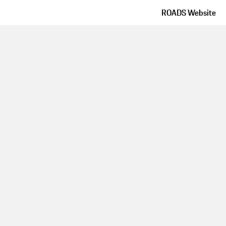
ROADS Website
Route details