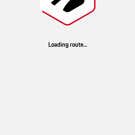
Die Route führt vom PZ Wuppertal über kurvenreiche Nebenstrassen
durch das Ennepetal, vorbei an einigen Stauseen, entlang der Ufer des
Flüsschen Lenne und des Sorpesee bis zum Hotel Haus Delecke am
Möhnesee. Diese Route habe ich in Vorbereitung der Saisonabschluss-
Tour 2019 des Porsche Clubs Wuppertal aufgezeichnet.
Loading route...
Images
App Download
This route was created by
Download ROADS. Discover millions of routes and a brand-new driving
Turbo Mike
experience.
Route details