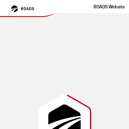
ROADS Website
Kurvenreich vom PZ
Wuppertal durchs Sauerland
zum Möhnesee